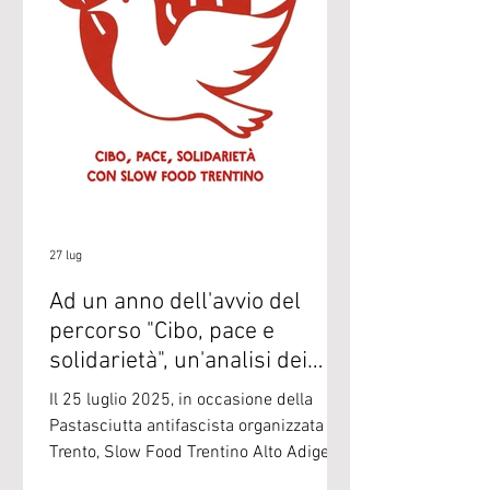
Troverai i banchi di assaggio di undici bi
27 lug
Ad un anno dell'avvio del
percorso "Cibo, pace e
solidarietà", un'analisi dei
risultati e delle prospettive
Il 25 luglio 2025, in occasione della
Pastasciutta antifascista organizzata a
Trento, Slow Food Trentino Alto Adige ha
avviato il percorso “Cibo, pace e