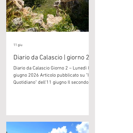
11 giu
Diario da Calascio | giorno 2
Diario da Calascio Giorno 2 – Lunedì 8
giugno 2026 Articolo pubblicato su "Il T
Quotidiano" dell'11 giugno Il secondo
giorno della Scuola di Pastorizia ha
portato i partecipanti dalla Rocca di
Calascio a Santo Stefano di Sessanio,
lungo un cammino percorso
interamente a piedi. Una giornata
disconnessi, lontani per qualche ora dai
telefonini, per concentrarsi sui sentieri e