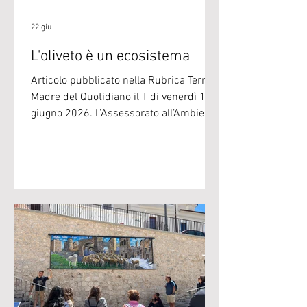
22 giu
L'oliveto è un ecosistema
Articolo pubblicato nella Rubrica Terra
Madre del Quotidiano il T di venerdì 19
giugno 2026. L’Assessorato all’Ambiente
del Comune di Arco e Slow Food
Trentino hanno organizzato sabato 13
giugno una giornata di approfondimento
sul legame tra olivo, produzione di olio
extravergine e biodiversità. Il naturalista
Maurizio Odasso ha presentato lo studio
sulla biodiversità degli oliveti dell’Alto
Garda, realizzato dallo studio PAN, grazie
al sostegno del Programma di Sviluppo
Rura