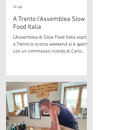
24 lug
A Trento l’Assemblea Slow
Food Italia
L’Assemblea di Slow Food Italia ospitata
a Trento lo scorso weekend si è aperta
con un commosso ricordo di Carlo
Petrini e del suo legame con l’Università
trentina, frequentata per tre anni
accademici dal 1968 al 1971. Marta
Villa, antropologa presso il Dipartimento
di Sociologia e vicepresidente di Slow
Food Trentino, in collaborazione con gli
archivisti Thomas Camilleri e Marcello
Prada, ha recuperato il fascicolo del
percorso seguito dal fondatore di Slow
Food presso l'all