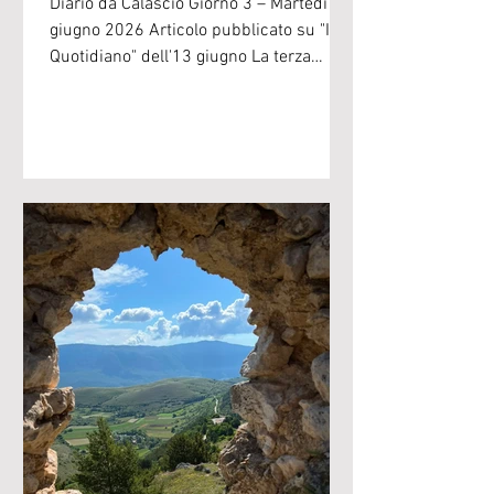
Diario da Calascio Giorno 3 – Martedì 9
giugno 2026 Articolo pubblicato su "Il T
Quotidiano" dell'13 giugno La terza
giornata della Scuola di
perfezionamento per la pastorizia
estensiva di Calascio è stata dedicata ad
un caso studio, con la visita all’azienda
Zooristur, nel comune di Barrea, nell’Alto
Sangro, a ridosso del Parco nazionale
d’Abruzzo, Lazio e Molise. Il nome,
acronimo di zootecnia, ricerca, sviluppo
e turismo, racconta l’originalità del
progetto avviato da Piet