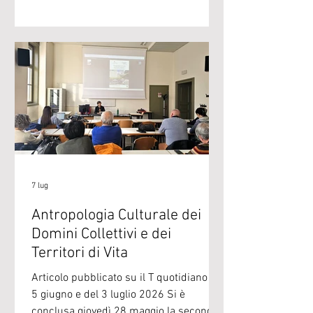
dell'amico Luigi Montibeller, condiviso
nel corso della cerimonia funebre che si
è svolta ieri, martedì 14 luglio, a Ronchi
Valsugana. "Oggi ricordiamo Marco
anzitutto per ciò che è stato nella sua
famiglia e nella nostra comunità. Ma
credo sia giusto dire che il suo lavoro lo
ha reso parte di una comunità più
ampia: quella dei
7 lug
Antropologia Culturale dei
Domini Collettivi e dei
Territori di Vita
Articolo pubblicato su il T quotidiano del
5 giugno e del 3 luglio 2026 Si è
conclusa giovedì 28 maggio la seconda