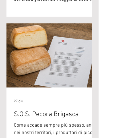
annualità del corso di Antropologia
Culturale dei Domini Collettivi e dei
Territori di Vita, che Slow Food Trentino
ha sostenuto presso il Dipartimento di
sociologia e ricerca sociale
dell’Università di Trento. Un percorso
che ha tessuto numerose relazioni tra i
sistemi del cibo buono, pulito e giusto e
i Domini Collettivi, individuando
molteplici ambiti di azion
27 giu
S.O.S. Pecora Brigasca
Come accade sempre più spesso, anche
nei nostri territori, i produttori di piccola