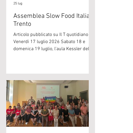
25 lug
Assemblea Slow Food Italia a
Trento
Articolo pubblicato su Il T quotidiano di
Venerdì 17 luglio 2026 Sabato 18 e
domenica 19 luglio, l’aula Kessler del
Dipartimento di Sociologia e ricerca
sociale dell’Università di Trento ospiterà
l’Assemblea di Slow Food Italia. I
delegati provenienti da ogni parte della
Penisola si uniranno al Consiglio
Direttivo Nazionale e ai responsabili dei
diversi progetti in un momento dal forte
valore simbolico. L’Assemblea si svolge
infatti a quasi due mesi dalla
scomparsa di Carlo P