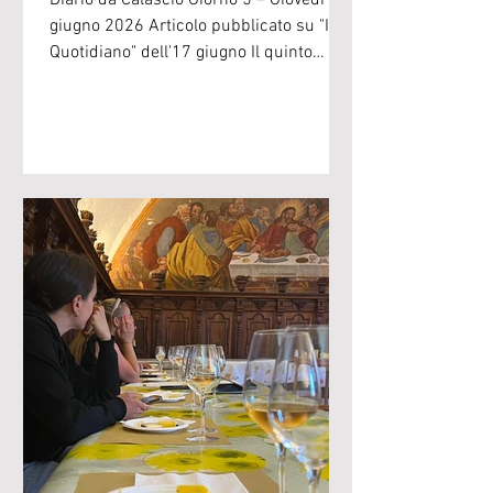
Diario da Calascio Giorno 5 – Giovedì11
giugno 2026 Articolo pubblicato su "Il T
Quotidiano" dell'17 giugno Il quinto
giorno della Scuola di perfezionamento
per la pastorizia estensiva di Calascio è
stato dedicato ai prati del vasto
altopiano di Campo Imperatore, nel
cuore del Parco Nazionale del Gran
Sasso e Monti della Laga. Luogo simbolo
della pastorizia abruzzese, Campo
Imperatore è un paesaggio modellato da
secoli di presenza umana e animale. Le
sue spettacolari fioritur