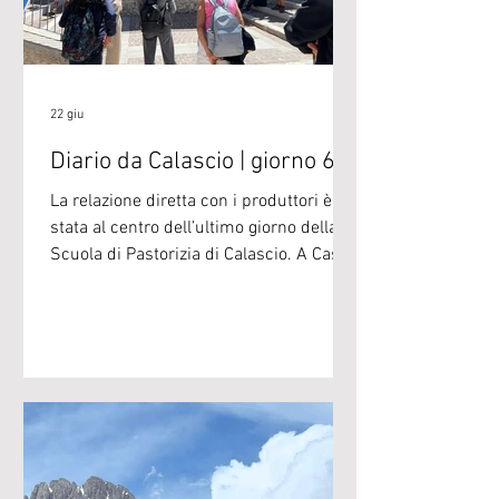
22 giu
Diario da Calascio | giorno 6
La relazione diretta con i produttori è
stata al centro dell’ultimo giorno della
Scuola di Pastorizia di Calascio. A Castel
del Monte i partecipanti hanno
approfondito la storia dell’Azienda
Agricola Pelini, allevamento di suino
nero d’Abruzzo e di asini in località
Natrella, a quasi 1.400 metri di quota tra
il Monte Bolza e Campo Imperatore.
Marinella Del Rovere e il marito
Alessandro Pelini sono partiti da zero
nel 2001, scegliendo di dedicarsi a una