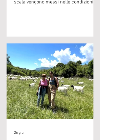
scala vengono messi nelle condizioni di
non riuscire a proseguire il proprio
lavoro di custodia della biodiversità,
trasmissione di saperi e creazione di
sapori diversi. Per questo continuiamo a
ripetere che non basta sostenerli “con il
portafoglio”. È necessario diventare
cittadini attivi, comprendere il loro
valore dentro i territori e riconoscerne
l’importanza per una più ampia
comunità di d
26 giu