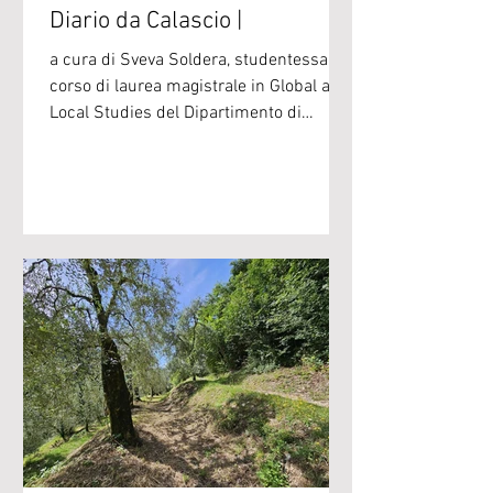
Diario da Calascio |
a cura di Sveva Soldera, studentessa del
corso di laurea magistrale in Global and
Local Studies del Dipartimento di
Sociologia e ricerca sociale
dell’Università di Trento Diario da
Calascio Giorno 1 – Domenica 7 giugno
2026 Articolo pubblicato su "Il T
Quotidiano" del 10 giugno È iniziata
domenica 7 giugno a Calascio la quarta
masterclass della Scuola di
perfezionamento per la pastorizia
estensiva di Calascio, un progetto che
nasce da un’idea di Slow Food Italia e
D.R.E.Am I