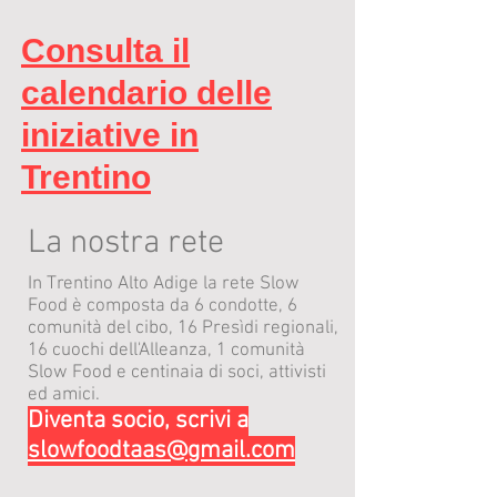
Consulta il
calendario delle
iniziative in
Trentino
La nostra rete
In Trentino Alto Adige la rete Slow
Food è composta da 6 condotte, 6
comunità del cibo, 16 Presìdi regionali,
16 cuochi dell'Alleanza, 1 comunità
Slow Food e centinaia di soci, attivisti
ed amici.
Diventa socio, scrivi a
slowfoodtaas@gmail.com