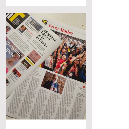
solidarietà”. L’incontro aveva individuato
tre ambiti di lavoro: l’accesso al cibo
buono, pulito e giusto; l’uso del cibo
come strumento di guerra; il rapporto
tra crisi climatica, sistemi alimentari e
migrazioni. L’obiettivo era fare in modo
che questi temi non fossero affrontati
soltanto in occasione delle emergenze o
di at