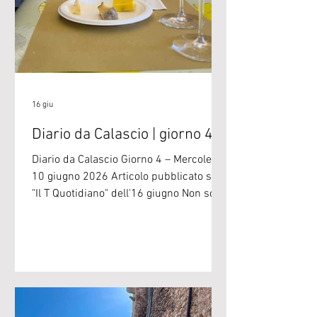
16 giu
Diario da Calascio | giorno 4
Diario da Calascio Giorno 4 – Mercoledì
10 giugno 2026 Articolo pubblicato su
"Il T Quotidiano" dell'16 giugno Non solo
visite sul campo e camminate alla
Scuola di perfezionamento per la
pastorizia estensiva di Calascio, ma
anche momenti teorici di confronto e di
incontro con gli esperti. La terza
giornata è stata dedicata alla
progettazione delle attività di Slow Food