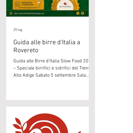
29 lug
Guida alle birre d'Italia a
Rovereto
Guida alle Birre d’Italia Slow Food 2027
– Speciale birrifici e sidrifici del Trentino
Alto Adige Sabato 5 settembre Sala
Baldessari Via Calcinari 18, Rovereto
Orario: 11.00-21.00 (al momento della
prenotazione vi chiediamo di indicare la
fascia orario di ingresso preferita).
Giornata dedicata alla conoscenza dei
birrifici e i sidrifici del Trentino e
dell’Alto Adige presenti nella Guida alle
Birre d’Italia 2027 di Slow Food Editore.