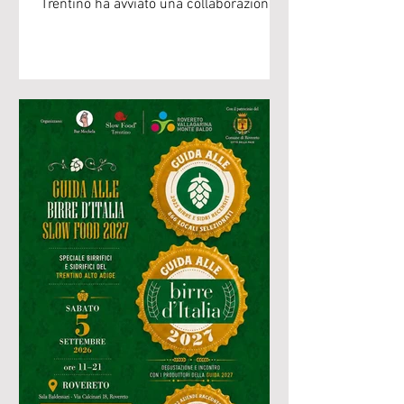
Trentino ha avviato una collaborazione
con Living Lab, il percorso promosso da
Trentino Social Tank nell'ambito del
progetto europeo
Station4Transformation, che ha
l'obiettivo di contribuire alla costruzione
delle basi di una futura politica del cibo
per la Vallagarina. Slow Food ha messo
a disposizione l'esperienza maturata
negli ultimi anni in processi
partecipativi e sul tema delle food
policy. Un'es