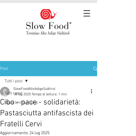
Post
Tutti i post
SlowFoodAltoAdigeSüdtirol
Tutti i post
18 lug 2025
Tempo di lettura: 1 min
Cibo - pace - solidarietà:
Road to mountains
Pastasciutta antifascista dei
Fratelli Cervi
Aggiornamento:
24 lug 2025