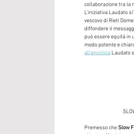
collaborazione tra la 
L’iniziativa Laudato s
vescovo di Rieti Domen
diffondere il messaggi
può essere equità in 
modo potente e chiaro i
all'enciclica
 Laudato s
SLOW
Premesso che 
Slow F