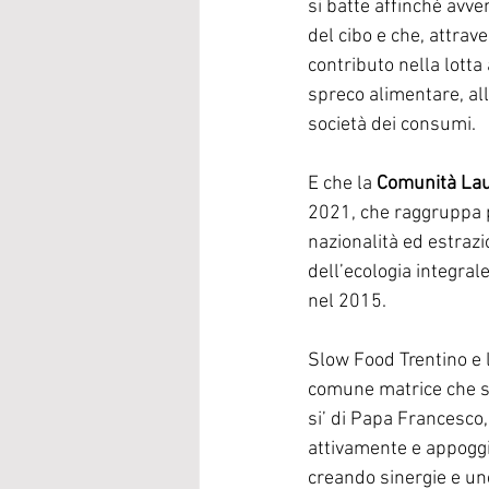
si batte affinché avv
del cibo e che, attrave
contributo nella lotta 
spreco alimentare, all
società dei consumi. 
E che la 
Comunità Laud
2021, che raggruppa pe
nazionalità ed estrazi
dell’ecologia integral
nel 2015.
Slow Food Trentino e l
comune matrice che si 
si’ di Papa Francesco,
attivamente e appoggia
creando sinergie e unen