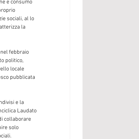
one e consumo 
proprio 
e sociali, al lo 
tterizza la 
nel febbraio 
 politico, 
ello locale 
esco pubblicata 
divisi e la 
nciclica Laudato 
i collaborare 
ire solo 
ciali.