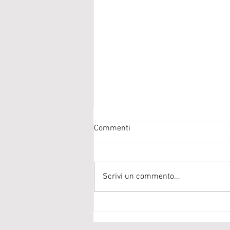
Commenti
Scrivi un commento...
Costruire una food policy per la
Vallagarina