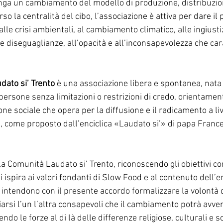
enga un cambiamento del modello di produzione, distribuzi
rso la centralità del cibo, l’associazione è attiva per dare il 
alle crisi ambientali, al cambiamento climatico, alle ingiustizi
e diseguaglianze, all’opacità e all’inconsapevolezza che cara
ato si’ Trento 
è una associazione libera e spontanea, nata 
rsone senza limitazioni o restrizioni di credo, orientamento
one sociale che opera per la diffusione e il radicamento a liv
e, come proposto dall’enciclica «Laudato si’» di papa Franc
a Comunità Laudato si’ Trento, riconoscendo gli obiettivi con
ispira ai valori fondanti di Slow Food e al contenuto dell’e
 intendono con il presente accordo formalizzare la volontà d
rsi l’un l’altra consapevoli che il cambiamento potrà avven
do le forze al di là delle differenze religiose, culturali e so