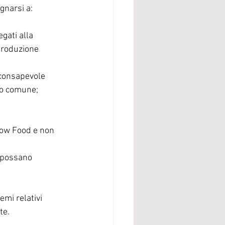
gnarsi a:
gati alla 
 produzione 
 consapevole 
ino comune;
Slow Food e non 
à possano 
emi relativi 
te.