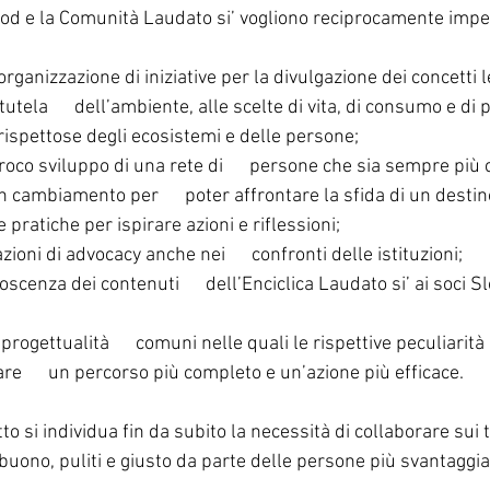
ood e la Comunità Laudato si’ vogliono reciprocamente impe
rganizzazione di iniziative per la divulgazione dei concetti le
 tutela      dell’ambiente, alle scelte di vita, di consumo e di
e rispettose degli ecosistemi e delle persone;
proco sviluppo di una rete di      persone che sia sempre più
n cambiamento per      poter affrontare la sfida di un dest
pratiche per ispirare azioni e riflessioni;
ioni di advocacy anche nei      confronti delle istituzioni;
oscenza dei contenuti      dell’Enciclica Laudato si’ ai soci 
progettualità      comuni nelle quali le rispettive peculiarit
are      un percorso più completo e un’azione più efficace.
o si individua fin da subito la necessità di collaborare sui t
 buono, puliti e giusto da parte delle persone più svantaggia