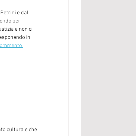
Petrini e dal 
mondo per 
tizia e non ci 
 esponendo in 
commento 
to culturale che 