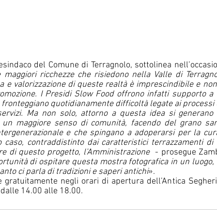
cesindaco del Comune di Terragnolo, sottolinea nell’occasi
maggiori ricchezze che risiedono nella Valle di Terragno
a e valorizzazione di queste realtà è imprescindibile e non 
omozione. I Presidi Slow Food offrono infatti supporto a t
 fronteggiano quotidianamente difficoltà legate ai processi
ervizi. Ma non solo, attorno a questa idea si generano
e un maggiore senso di comunità, facendo del grano sar
ntergenerazionale e che spingano a adoperarsi per la cura
 caso, contraddistinto dai caratteristici terrazzamenti di 
re di questo progetto, l’Amministrazione
  - prosegue Zamb
rtunità di ospitare questa mostra fotografica in un luogo, l
nto ci parla di tradizioni e saperi antichi
».
e gratuitamente negli orari di apertura dell’Antica Segheri
dalle 14.00 alle 18.00.