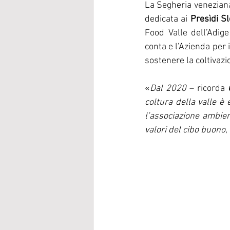
La Segheria veneziana
dedicata ai 
Presìdi S
Food Valle dell’Adig
conta e l’Azienda per 
sostenere la coltivazi
«
Dal 2020
 – ricorda 
coltura della valle è
l’associazione ambient
valori del cibo buono, 