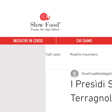
INIZIATIVE IN CORSO
CHI SIAMO
Tutti i post
Road to mountains
SlowFoodAltoAdigeSü
I Presìdi
Terragno