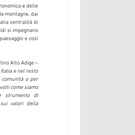
ronomica e delle 
le montagne, dai 
la centralità di 
ìdi si impegnano 
paesaggio e così 
, Presidente Slow Food Trentino Alto Adige – 
talia e nel resto 
i comunità o per 
avolti come siamo 
e strumento di 
ui valori della 