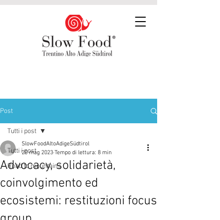
Post
Tutti i post
SlowFoodAltoAdigeSüdtirol
Tutti i post
20 mag 2023
Tempo di lettura: 8 min
Advocacy, solidarietà,
Road to mountains
coinvolgimento ed
ecosistemi: restituzioni focus
group