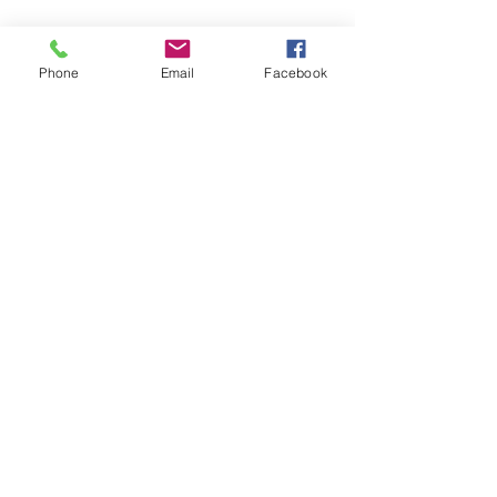
Phone
Email
Facebook
Tavolo Ecosistemi: come 
intrecciare relazioni con gli 
ecosistemi che ci 
circondano o che, da 
lontano, affrontano le 
stesse nostre sfide?
Facilitatore Michele Nardelli
Portavoce Nicolò Avi, SFYN