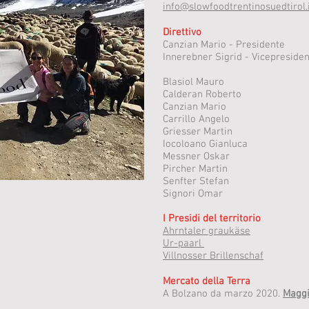
info@slowfoodtrentinosuedtirol.
Direttivo
Canzian Mario - Presidente
Innerebner Sigrid - Vicepresiden
Blasiol Mauro
Calderan Roberto
Canzian Mario
Carrillo Angelo
Griesser Martin
Iocoloano Gianluca
Messner Oskar
Pircher Martin
Senfter Stefan
Signori Omar
I Presidi del territorio
Ahrntaler graukäse
Ur-paarl
Villnosser Brillenschaf
Mercato della Terra
A Bolzano da marzo 2020.
Maggi