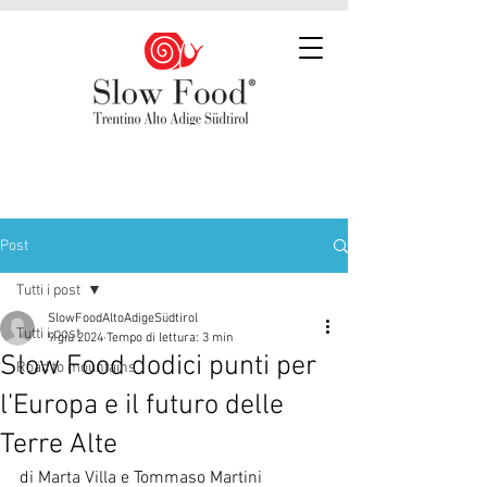
Post
Tutti i post
SlowFoodAltoAdigeSüdtirol
Tutti i post
9 giu 2024
Tempo di lettura: 3 min
Slow Food dodici punti per
Road to mountains
l’Europa e il futuro delle
Terre Alte
di Marta Villa e Tommaso Martini