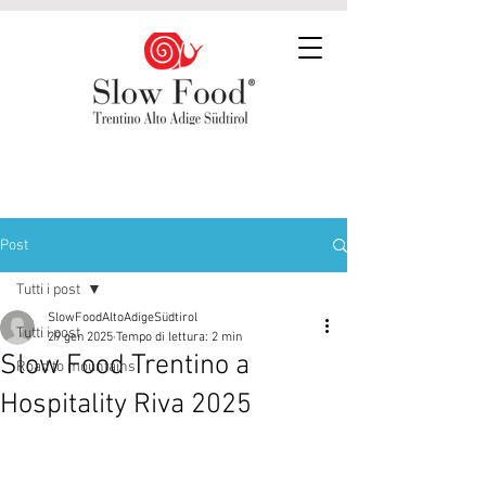
Post
Tutti i post
SlowFoodAltoAdigeSüdtirol
Tutti i post
29 gen 2025
Tempo di lettura: 2 min
Slow Food Trentino a
Road to mountains
Hospitality Riva 2025