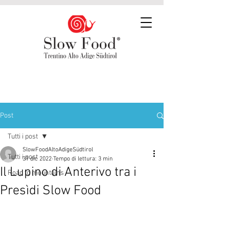
Post
Tutti i post
SlowFoodAltoAdigeSüdtirol
Tutti i post
31 dic 2022
Tempo di lettura: 3 min
Il Lupino di Anterivo tra i
Road to mountains
Presìdi Slow Food