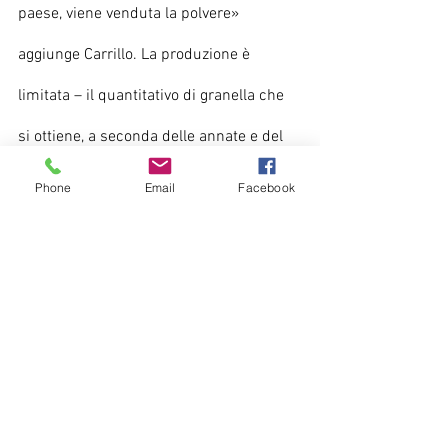
paese, viene venduta la polvere» 
aggiunge Carrillo. La produzione è 
limitata – il quantitativo di granella che 
si ottiene, a seconda delle annate e del 
clima, oscilla tra uno e tre quintali – ma 
Phone
Email
Facebook
ad Anterivo si è creata una vera 
comunità del cibo. C’è il mastro 
torrefattore, c’è l’osteria di paese che 
utilizza i lupini in cucina, c’è chi con la 
granella affina formaggi, produce birra, 
dolci e naturalmente un infuso a base di 