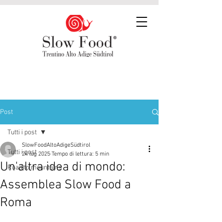
Post
Tutti i post
SlowFoodAltoAdigeSüdtirol
Tutti i post
24 lug 2025
Tempo di lettura: 5 min
Un'altra idea di mondo:
Road to mountains
Assemblea Slow Food a
Roma