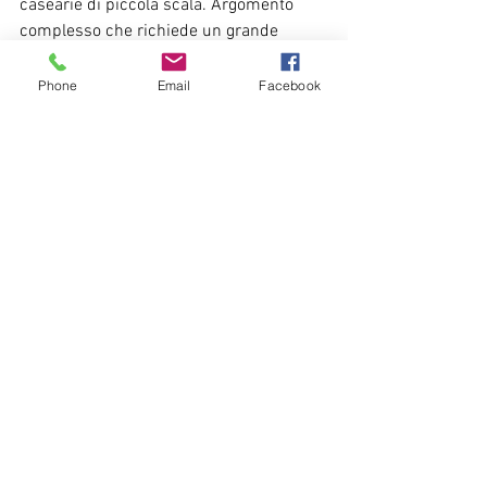
casearie di piccola scala. Argomento 
complesso che richiede un grande 
sforzo da parte di tutti i soggetti. Questa 
produzione, si è ribadito, deve essere 
Phone
Email
Facebook
legata ad altissimi standard igienici e di 
benessere animale e, al contempo, alla 
presa di coscienza della necessità di 
comunicare in modo chiaro i possibili 
rischi connessi all’assenza di 
pastorizzazione per soggetti fragili e 
bambini. Solo in questo modo potrà 
continuare a dare senso alle produzioni 
identitarie della montagna (e non solo), 
determinando la differenziazione di 
gusto in grado di conferire il valore 
aggiunto necessario per la sostenibilità 
economica di molte piccole realtà. 
Trasferendo aromi e sapori di prati e 
pascoli al formaggio nel rispetto delle 