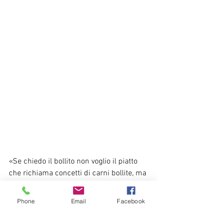
«Se chiedo il bollito non voglio il piatto 
che richiama concetti di carni bollite, ma 
un carrello dei bolliti». Tullio Gregory, 
filosofo, ma anche grande gourmet, 
Phone
Email
Facebook
tuona così contro la cucina creativa in 