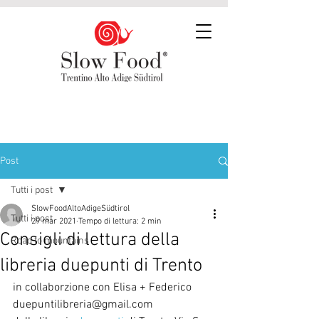
Post
Tutti i post
SlowFoodAltoAdigeSüdtirol
Tutti i post
29 mar 2021
Tempo di lettura: 2 min
Consigli di lettura della
Road to mountains
libreria duepunti di Trento
in collaborzione con Elisa + Federico  
duepuntilibreria@gmail.com