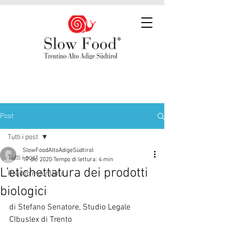
Post
Tutti i post
SlowFoodAltoAdigeSüdtirol
Tutti i post
17 dic 2020
Tempo di lettura: 4 min
L’etichettatura dei prodotti
Road to mountains
biologici
di Stefano Senatore, Studio Legale 
CIbuslex di Trento