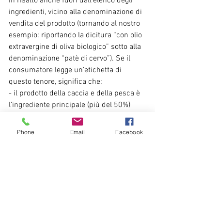
in risalto anche fuori dall’elenco degli 
ingredienti, vicino alla denominazione di 
vendita del prodotto (tornando al nostro 
esempio: riportando la dicitura “con olio 
extravergine di oliva biologico” sotto alla 
denominazione “patè di cervo”). Se il 
consumatore legge un’etichetta di 
questo tenore, significa che:
- il prodotto della caccia e della pesca è 
l’ingrediente principale (più del 50%) 
dell’alimento composto;
- al contempo, tutti gli altri ingredienti di 
Phone
Email
Facebook
origine agricola sono biologici.
D) Prodotti in conversione.
Il passaggio da un sistema di 
produzione convenzionale al sistema 
biologico prevede una fase iniziale, 
definita di “conversione”, in cui 