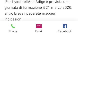
 Per i soci dell'Alto Adige è prevista una 
giornata di formazione il 21 marzo 2020, 
entro breve riceverete maggiori 
indicazioni.
Per informazione e chiarimenti: Nicola 
Fattibene
Phone
Email
Facebook
nicola.fattibene@network.slowfood.it
,  
Mostra tutti
Post recenti