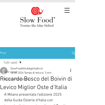
Post
Tutti i post
SlowFoodAltoAdigeSüdtirol
Tutti i post
16 ott 2024
Tempo di lettura: 3 min
Riccardo Bosco del Boivin di
Road to mountains
Levico Miglior Oste d'Italia
A Milano presentata l’edizione 2025 
della Guida Osterie d’Italia con 