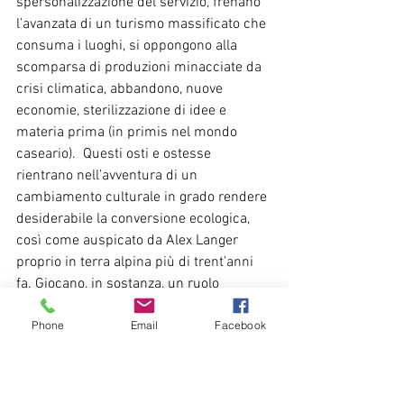
spersonalizzazione del servizio, frenano 
l’avanzata di un turismo massificato che 
consuma i luoghi, si oppongono alla 
scomparsa di produzioni minacciate da 
crisi climatica, abbandono, nuove 
economie, sterilizzazione di idee e 
materia prima (in primis nel mondo 
caseario).  Questi osti e ostesse 
rientrano nell’avventura di un 
cambiamento culturale in grado rendere 
desiderabile la conversione ecologica, 
così come auspicato da Alex Langer 
proprio in terra alpina più di trent’anni 
fa. Giocano, in sostanza, un ruolo 
centrale nella costruzione di un futuro (e 
Phone
Email
Facebook
non solo di un cibo) più buono, pulito e 
giusto”.
La Guida Osterie d’Italia 2025 sarà 